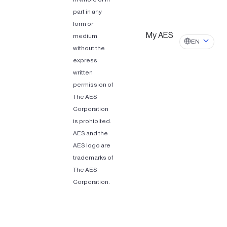
part in any
form or
My AES
medium
EN
without the
express
written
permission of
The AES
Corporation
is prohibited.
AES and the
AES logo are
trademarks of
The AES
Corporation.