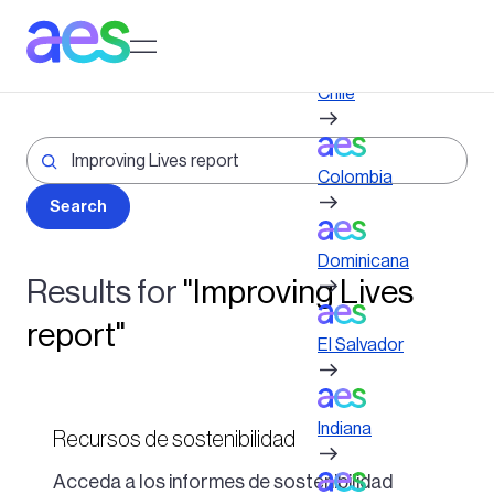
Pasar
al
Log in to My AES site
contenido
principal
Chile
Colombia
Dominicana
Results for
"Improving Lives
report"
El Salvador
Indiana
Recursos de sostenibilidad
Acceda a los informes de sostenibilidad