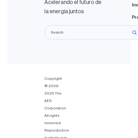
Acelerando el futuro de
In
la energía juntos
Pr
Pr
Copyright
© 2009-
2026 The
AES
Corporation.
All rights
reserved.
Reproduction
in whole or in