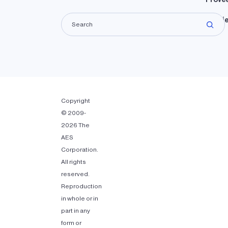
Propie
Copyright
© 2009-
2026 The
AES
Corporation.
All rights
reserved.
Reproduction
in whole or in
part in any
form or