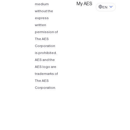
My AES
medium
EN
without the
express
written
permission of
The AES
Corporation
is prohibited.
AES and the
AES logo are
trademarks of
The AES
Corporation.