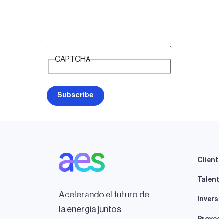
CAPTCHA
Client
Talen
Acelerando el futuro de
Invers
la energía juntos
Prove