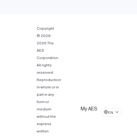
Copyright
© 2009-
2026 The
AES
Corporation.
All rights
reserved.
Reproduction
in whole or in
part in any
form or
My AES
medium
EN
without the
express
written