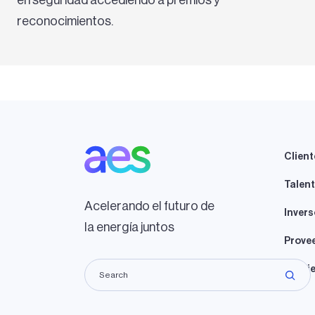
reconocimientos.
Client
Talen
Acelerando el futuro de
Invers
la energía juntos
Prove
Propie