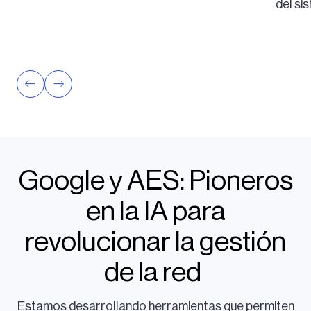
del si
Google y AES: Pioneros
en la IA para
revolucionar la gestión
de la red
Estamos desarrollando herramientas que permiten