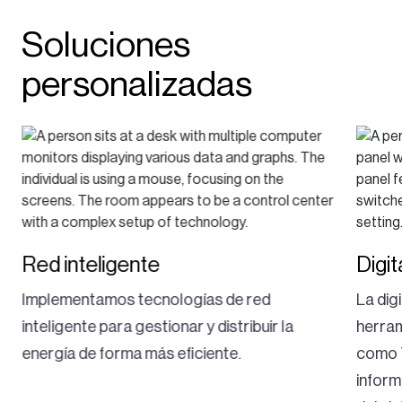
Soluciones
personalizadas
Red inteligente
Digit
Implementamos tecnologías de red
La digi
inteligente para gestionar y distribuir la
herram
energía de forma más eficiente.
como T
inform