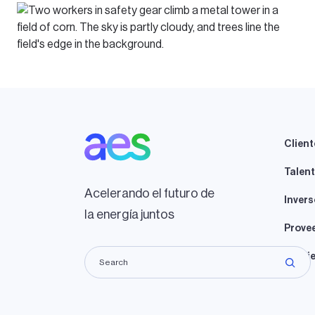
Client
Talen
Acelerando el futuro de
Invers
la energía juntos
Prove
Propie