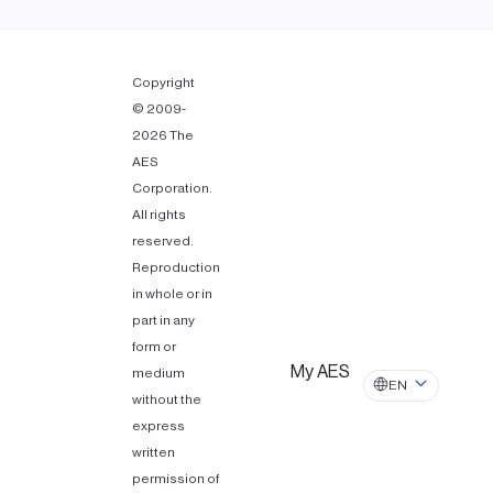
Copyright
© 2009-
2026 The
AES
Corporation.
All rights
reserved.
Reproduction
in whole or in
part in any
form or
My AES
medium
EN
without the
express
written
permission of