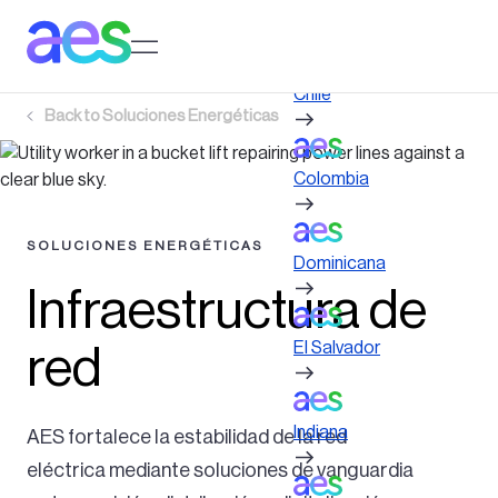
Pasar
al
Log in to My AES site
contenido
principal
Chile
Back to
Soluciones Energéticas
Colombia
SOLUCIONES ENERGÉTICAS
Dominicana
Infraestructura de
El Salvador
red
Indiana
AES fortalece la estabilidad de la red
eléctrica mediante soluciones de vanguardia