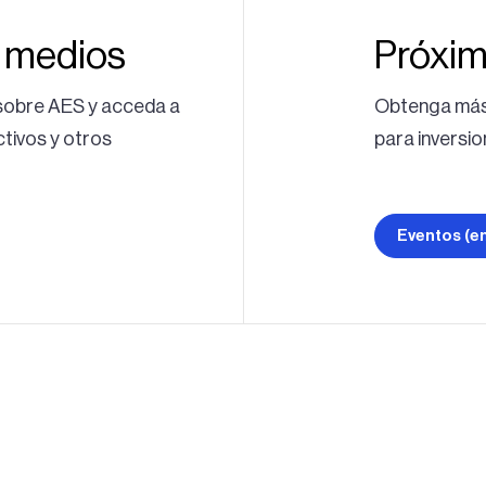
e medios
Próxim
 sobre AES y acceda a
Obtenga más 
ctivos y otros
para inversio
Eventos (en