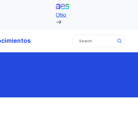
 AES to accelerate growth as a leading
Ohio
m across the Americas
e prensa (en inglés)
ocimientos