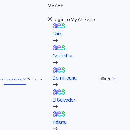
Log in to My AES site
My AES
Chile
Log in to My AES site
Chile
Colombia
Actividades políticas
Consejo de Administración
Colombia
Documentos de gobernanza
Dominicana
ADOS DE PRENSA
Dominicana
EN
ras
Inversores
Contacto
El Salvador
 led by Global
El Salvador
Indiana
ure Partners and EQT
acquire AES
Indiana
Ohio