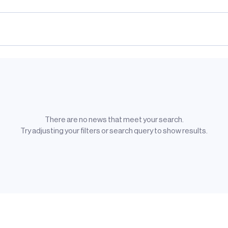
There are no
news
that meet your search.
Try adjusting your filters or search query to show results.